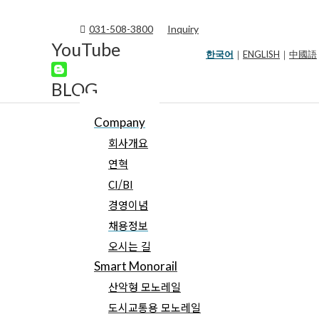
031-508-3800
Inquiry
YouTube
한국어
｜
ENGLISH
｜
中國語
BLOG
Company
회사개요
연혁
CI/BI
경영이념
채용정보
오시는 길
Smart Monorail
산악형 모노레일
도시교통용 모노레일