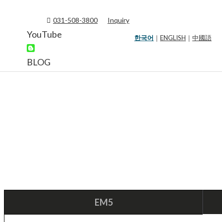
031-508-3800
Inquiry
YouTube
한국어
｜
ENGLISH
｜
中國語
BLOG
EM5