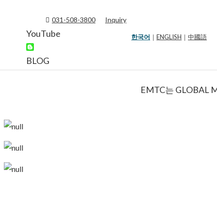
031-508-3800
Inquiry
YouTube
한국어
｜
ENGLISH
｜
中國語
BLOG
EMTC는 GLOBAL