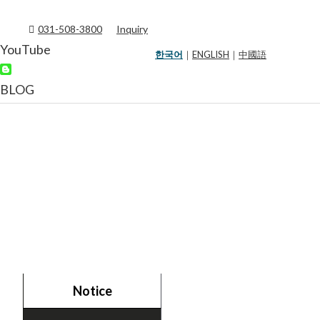
031-508-3800
Inquiry
YouTube
한국어
｜
ENGLISH
｜
中國語
BLOG
Community
Electric Mobility Technology Creation
Notice