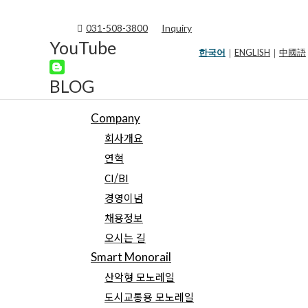
031-508-3800
Inquiry
YouTube
한국어
｜
ENGLISH
｜
中國語
BLOG
Company
회사개요
연혁
CI/BI
경영이념
채용정보
오시는 길
Smart Monorail
산악형 모노레일
도시교통용 모노레일