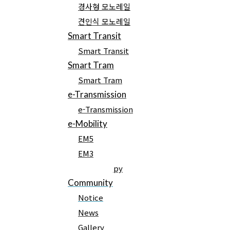
경사형 모노레일
Notice
견인식 모노레일
Contact Us
Smart Transit
Smart Transit
Smart Tram
Smart Tram
e-Transmission
제7기 정기주주총회
e-Transmission
e-Mobility
EM5
EM3
작성자
EM3 Canopy
admin
Community
작성일
Notice
2021-02-19 11:22
News
조회
Gallery