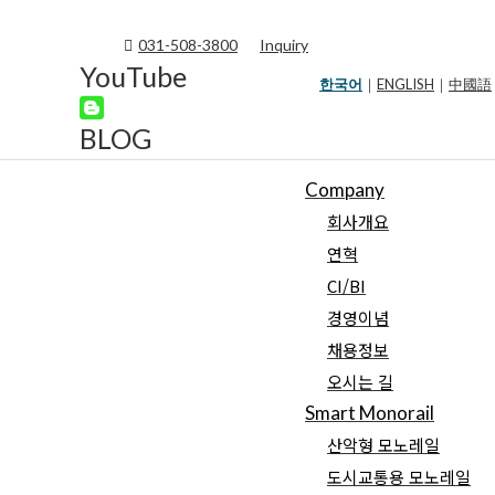
031-508-3800
Inquiry
YouTube
한국어
｜
ENGLISH
｜
中國語
BLOG
Company
회사개요
연혁
댓글 남기기
CI/BI
경영이념
이메일은 공개되지 않습니다.
필수 입력창은
*
로 표시되어 
채용정보
오시는 길
Smart Monorail
Fill out this field
산악형 모노레일
도시교통용 모노레일
Fill out this field