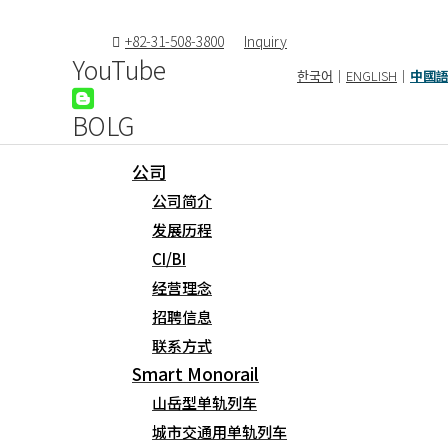
+82-31-508-3800
Inquiry
YouTube
한국어
｜
ENGLISH
｜
中國
BOLG
公司
公司简介
发表评论
发展历程
CI/BI
邮箱地址不会被公开。
必填项已用
*
标注
经营理念
招聘信息
联系方式
Smart Monorail
Fill out this field
山岳型单轨列车
城市交通用单轨列车
Fill out this field