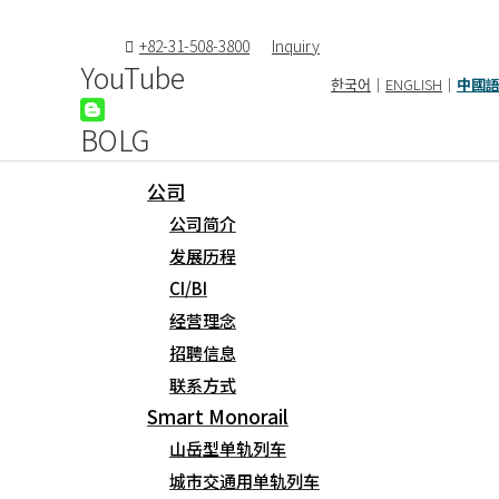
+82-31-508-3800
Inquiry
YouTube
한국어
｜
ENGLISH
｜
中國
BOLG
公司
公司简介
发表评论
发展历程
CI/BI
邮箱地址不会被公开。
必填项已用
*
标注
经营理念
招聘信息
联系方式
Smart Monorail
Fill out this field
山岳型单轨列车
城市交通用单轨列车
Fill out this field