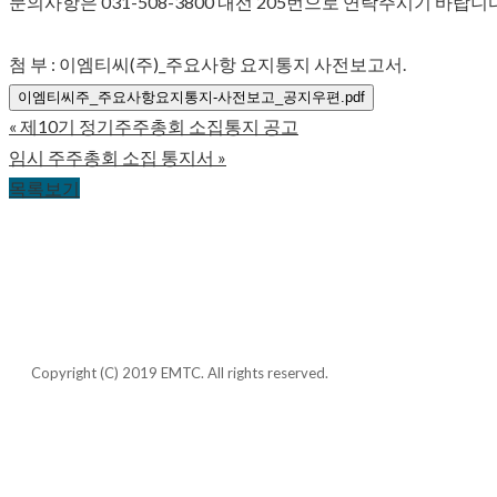
문의사항은 031-508-3800 내선 205번으로 연락주시기 바랍니다
첨 부 : 이엠티씨(주)_주요사항 요지통지 사전보고서.
이엠티씨주_주요사항요지통지-사전보고_공지우편.pdf
«
제10기 정기주주총회 소집통지 공고
임시 주주총회 소집 통지서
»
목록보기
CONTACT US
개인정보취급방침
오시는 길
사이
Copyright (C) 2019 EMTC. All rights reserved.